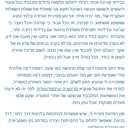
בבידוד קורונה אכזר. רציתי לחלום חלומות גדולים ותכננתי בכל מעודי
להגשים ולשגשג ועכשיו כשהכל תקוע אני שואלת את שאלת השאלות
העקבית שלי, מה יהיה איתי. אני אובססיבית וטרודה ובלתי נמנע
שאשקע ואשתגע. כי קורונה, אז הכל אבוד. כי קורונה והכל נעצר. כי
קורונה ובדידותי הפנימית משלבת זרועות עם בדידות רחבה יותר,
גלובלית. היקום בודד ביותר והוא בתוכי ואני בתוכו ואין מענה ואין ידע,
לא בקרב מדענים או מנהיגים, גם לא בקרב נביאים של צדק או של
שקר. העולם הולך לאיבוד ואין יוצא ואין נכנס, לשום מדינה אחרת,
לשום אי בודד. הכל כאילו חרב אבל לא בכאילו.
פחד רחב ודממה דקה שלא מרגישה כמו שקט. דממה דקה אלוהית
מידי שפורעת חוב ישן מול העולם ובתוכי. דממה דקה מצמיתה
שמזכירה לי שהגיע הזמן לשלם. רק אחרי הסגר האחרון באפריל,
למדתי את התרגול שנקרא
מדיטציה טרנסנדנטלית
. לפני זה לא ידעתי
את המשמעות המלבבת שבשקט של אחרי הסערה. שקט שלא
מעלים מצוקות, אבל נותן נחת.
זמן התרגול מוכיח לי, שיש אפשרות להתנסות בלרצות דרך ויתור, דרך
כניעה. שאפשר לחלום על התקיימות ויצירה במרחב נקי מאמביציה,
נקי מהכרח ההצלחה.