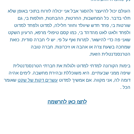
העולם יכול להיעצר ולהסגר אבל אני יכולה לזרוח בתוכי באופן שלא
תלוי בדבר. כל המחשבות, החרטות, ההבחנות, חולפות בי, גם
שורטות בי, פחד חדש שיוולד וחוזר חלילה, למדוט ולפחד למדוט
ולפחד ולאט לאט מהדהד בי, כמו קסם טיפולי מרפא, הרעיון השקט
שאני פה כדי להישאר. למרות ואף על פי. יש לי חברה סודית. כזאת
שמחכה בשעת צרה או אהבה או זיכרונות. חברה טובה
הטרנסנדנטלית הזאת.
בימות הקורונה למדתי למדוט ולגלות את חברתי הטרנסנדנטלית
שיפה ממני שבעתיים. היא משוכללת ובהירת מחשבה. לימים אהיה
דומה לה, אני מקווה. אם אמשיך למדוט
עשרים דקות של שקט
שאומר
הכל .
לחצו כאן להרשמה