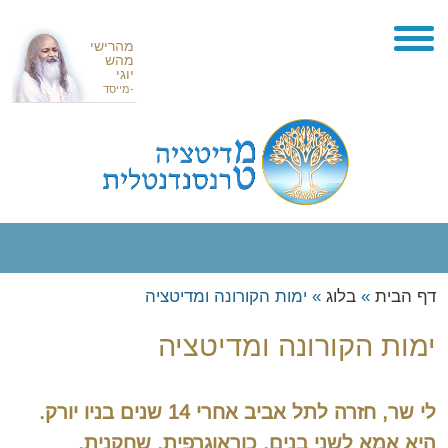
מהרישי
מהש
יוגי
-מייסד
דף הבית
מהי מדיטציה טרנסנדנטלית
דף הבית
»
בלוג
»
ימות הקורונה ומדיטציה
הסניפים שלנו
מהי מדיטציה טרנסנדנטלית
ימות הקורונה ומדיטציה
תל אביב
יתרונות השיטה
איך לומדים מדיטציה טרנסנדנטלית
ירושלים
סדנת מדיטציה
ייחודה של השיטה
המלצות
חיפה
השוואה לשיטות מדיטציה אחרות
לי שר, חזרה לתל אביב אחרי 14 שנים בניו יורק.
בלוג
קריות וגליל מערבי
מייסד השיטה – מהרישי מהש יוגי
אנשי עסקים וסלבריטאים ישראלים
היא אמא לשני בנים, כוראוגרפית, שחקנית,