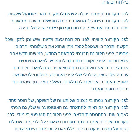
אילת והערבה
בילדות ובהווה.
השומרון
לפני הקורונה פיתחתי יכולת עצמית להתקיים כהד מאתמול שלשום.
לפני הקורונה הייתה לי מחשבה בהירה חופשית וחשבתי מחשבות
יפות, דימיינתי את עצמי פורחת סוף סוף אחרי שנה של נבילה.
לפני הקורונה קיוויתי. לפני הקורונה יגעתי וידעתי שיש זמן לתקן. שכל
הקשה יתרכך בי ושאוכל לנצח מתי שהוא את כישלונותיי הרבים
מספור. לפני הקורונה תכננתי להתאהב מחדש, במישהו חדש אחר
שלא הכרתי. לפני הקורונה תכננתי להתגרש. לצאת מהיחסים
שמבעירים בי אש חולה. תכננתי למצוא פרנסה ולצאת. הייתי בת
ערובה של המצב הכלכלי שלי לפני הקורונה והצלחתי לראות את
האופק האחר בו אני מתהלכת לאיטי, משלמת מהכסף שהרווחתי
ובוחרת ספות ומקרר.
לפני הקורונה צמחו בי ניצנים של תעוזה של תשוקה, של חוסר פחד.
לפני הקורונה גם רציתי להתאחד עם האוטוטו גרוש שלי, גם רציתי
לאהוב אותו בהתמסרות מלאה. לפני הקורונה הוא פגע בי מידי, לפני
הקורונה איבדתי אמונה. לפני הקורונה שאגתי על ילדי, גם כשנפלה
כפית על רצפת פרקט תומכת. יללתי גם לכוכבים ודמיינתי יערות