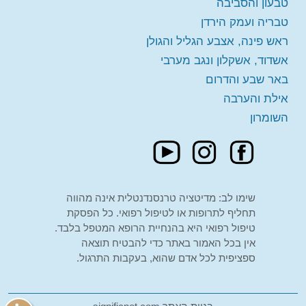
טבעון והסביבה
משמאל.
טבריה ועמק הירדן
ראש פינה, אצבע הגליל והגולן
יום שישי 18-09-2026
בשעה
10:00
אשדוד, אשקלון ונגב מערבי
מורה:
חנה גליקר
הרצאה פרונטלית - הוד השרון
הזמינו מקום
באר שבע והדרום
חינם
מקום:
הוד השרון
אילת והערבה
השומרון
שימו לב: מדיטציה טרנסנדנטלית אינה מהווה
תחליף לתרופות או לטיפול רפואי. כל הפסקת
טיפול רפואי היא בהנחיית הרופא המטפל בלבד.
אין בכל האמור באתר כדי להבטיח תוצאה
ספציפית לכל אדם שהוא, בעקבות התרגול.