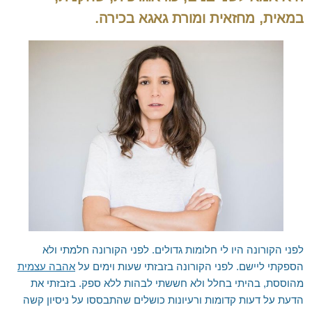
במאית, מחזאית ומורת גאגא בכירה.
צור קשר
מפורסמים מרחבי העולם
חדרה, פרדס חנה וחוף הכרמל
המלצה לספר – העוצמה שבשקט
EN
נתניה – כפר יונה
המלצה לספר – מדע ההוויה ואומנות החיים
RU
הוד השרון
שאלות נפוצות
'סגור תפריט'
כפר סבא
לימוד מדיטציה טרנסנדנטלית בארגונים
רחובות וראשל"צ
מלגה ללימוד נפגעי מלחמת "חרבות ברזל"
מודיעין
קריית אונו ופתח תקווה
כרמיאל ומשגב
טבעון והעמקים
טבריה ועמק הירדן
ראש פינה, אצבע הגליל והגולן
לפני הקורונה היו לי חלומות גדולים. לפני הקורונה חלמתי ולא
הספקתי ליישם. לפני הקורונה בזבזתי שעות וימים על
אהבה עצמית
אשדוד, אשקלון ונגב מערבי
מהוססת, בהיתי בחלל ולא חששתי לבהות ללא ספק. בזבזתי את
באר שבע והדרום
הדעת על דעות קדומות ורעיונות כושלים שהתבססו על ניסיון קשה