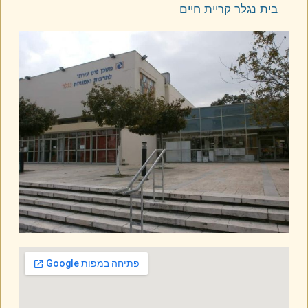
אילת והערבה
בית נגלר קריית חיים
השומרון