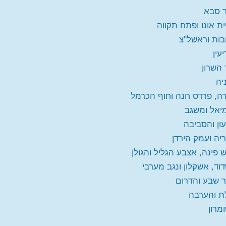
 סבא
ית אונו ופתח תקווה
בות וראשל"צ
עין
 השרון
יה
ה, פרדס חנה וחוף הכרמל
יאל ומשגב
ון והסביבה
יה ועמק הירדן
 פינה, אצבע הגליל והגולן
וד, אשקלון ונגב מערבי
 שבע והדרום
ת והערבה
מרון