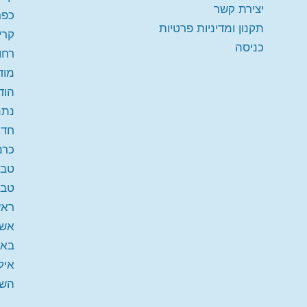
יצירת קשר
כפר
תקנון ומדיניות פרטיות
קרי
כניסה
רחו
מודי
הוד
נתנ
חדר
כרמ
טבע
טבר
ראש
אשד
באר
איל
השו