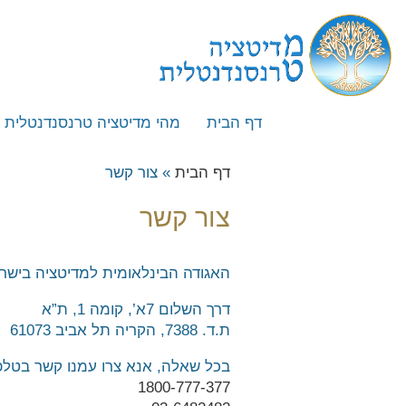
דף הבית
מהי מדיטציה טרנסנדנטלית
מהי מדיטציה טרנסנדנטלית
דף הבית
»
צור קשר
איך לומדים מדיטציה טרנסנד
צור קשר
ייחודה של השיטה
השוואה לשיטות מדיטציה אח
האגודה הבינלאומית למדיטציה בישר
מייסד השיטה – מהרישי מהש י
דרך השלום 7א’, קומה 1, ת”א
המלצה לספר – העוצמה שב
ת.ד. 7388, הקריה תל אביב 61073
המלצה לספר – מדע ההוויה ו
בכל שאלה, אנא צרו עמנו קשר בטלפו
שאלות נפוצות
1800-777-377