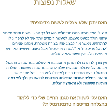
שאלות נפוצות
צור קשר
מפורסמים מרחבי העולם
חדרה, פרדס חנה וחוף הכרמל
המלצה לספר – העוצמה שבשקט
EN
נתניה – כפר יונה
המלצה לספר – מדע ההוויה ואומנות החיים
האם יתכן שלא אצליח לעשות מדיטציה?
RU
הוד השרון
שאלות נפוצות
'סגור תפריט'
כפר סבא
לימוד מדיטציה טרנסנדנטלית בארגונים
תרגול המדיטציה הטרנסנדטלית הוא כל כך טבעי, פשוט וחסר מאמץ
שהוא הולך כמעט מעצמו, למעשה לומדים יותר איך לא להפריע לו
רחובות וראשל"צ
מלגה ללימוד נפגעי מלחמת "חרבות ברזל"
להתרחש, מאשר איך לבצע אותו בצורה מוצלחת. אנחנו אומרים
מודיעין
"לתרגל מדיטציה" או "לעשות מדיטציה" אבל בעצם העשייה כאן היא
מינימלית ולכן אין חשש שלא להצליח.
קריית אונו ופתח תקווה
אין צורך להתרכז ולהתנתק מהסביבה או לשלוט במחשבות. התרגול
כרמיאל ומשגב
מבוסס על היכולת הטבעית שלנו לחשוב מחשבות פשוטות, הצלחת
טבעון והעמקים
התרגול נובעת מנטיית הרוח ('מיינד') לנוע בכיוון של יותר אושר
והנאה.
במילים אחרות ההצלחה מובטחת לנו אם רק נלך לפי כמה
טבריה ועמק הירדן
הוראות פשוטות ולא נתאמץ להצליח.
ראש פינה, אצבע הגליל והגולן
אשדוד, אשקלון ונגב מערבי
האם עלי לשנות את סגנון החיים שלי כדי ללמוד
באר שבע והדרום
בהצלחה מדיטציה טרנסנדנטלית?