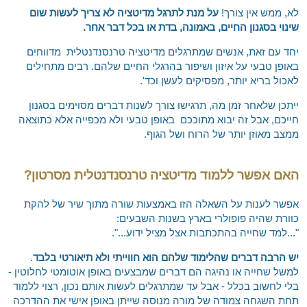
אילת והערבה
לא, ממש אין צורך!
על מנת לתרגל מדיטציה לא צריך לעשות שום
השומרון
שינוי בסגנון החיים, באמונה, בדת או בכל דבר אחר.
יחד עם זאת, אנשים שמתרגלים מדיטציה טרנסנדנטלית מדווחים
באופן טבעי על איזון ושיפור בהרגלי החיים שלהם. רבים מתחילים
לאכול בריא יותר, מפסיקים לעשן וכד'.
ייתכן שלאחר זמן מה, תרגישו צורך לשנות דברים מסוימים בסגנון
חייכם, אבל זה יבוא מתוככם באופן טבעי ולא מכפייה אלא כתוצאה
ממצב מאוזן יותר של הרוח ושל הגוף.
האם אפשר ללמוד מדיטציה טרנסנדנטלית מסרטון?
אפשר לענות על השאלה הזו באמצעות שורה מתוך שיר של להקת
כוורת שהיה פופולרי בארץ בשנות השבעים:
"...למד שחייה בהתכתבות אצל מציל ידוע...".
יש הרבה דברים שהלימוד שלהם הוא חווייתי ולא תיאורטי בלבד
.
למשל שחייה או נהיגה הם דברים שמבצעים באופן אוטומטי לחלוטין -
בלי לחשוב בכלל - אבל עד שמתרגלים לעשות אותם נכון, רצוי ללמוד
תחת השגחה צמודה של מורה מנוסה שייתן באופן אישי את ההדרכה