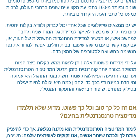
מחקרים על מדיטציה טרנסנדנטלית פורסמו ביותר מ-350 פרסומים
שונים וביותר מ-160 כתבי עת מקצועיים שונים ברחבי העולם, לרבות
כמעט כל כתבי העת היוקרתיים ביותר.
יש גם ממצאים פיזיולוגיים שכל אחד יכול לבדוק ולוודא בקלות יחסית.
כיום ניתן לרכוש מכשור לא יקר למדידת גלי המוח שניתן לחבר
למחשב אישי, או מכשיר למדידת ההתנגדות החשמלית של העור, או,
עם קצת קשרים עם מישהו שעובד בבית חולים, אפשר למדוד את נפח
הנשימה בהשוואה לסטורציה של חמצן בדם.
על ידי מדידות פשוטות אלה ניתן לראות ממש בקלות כיצד המוח
מתפקד בצורה יותר קוהרנטית בזמן תרגול המדיטציה הטרנסנדנטלית
ועד כמה הרגיעה הפיזיולוגית שמתרחשת בזמן התרגול היא עמוקה
ומיוחדת במינה ודי בכך כדי להבין כמה היא יכולה להיות יעילה
בסילוק מתחים, שיפור הבריאות והתפקוד המנטלי.
אם זה כל כך טוב וכל כך פשוט, מדוע שלא תלמדו
מדיטציה טרנסנדנטלית בחינם?
לימוד המדיטציה הטרנסנדנטלית הוא מתנה נפלאה, אך כדי להעניק
אותה לך ולכמה שיותר אנשים, אנו זקוקים לאופרציה שלמה:
חשיפה,