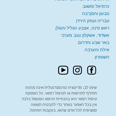
מורה:
חנה גליקר
הרצאה פרונטלית - הוד השרון
הזמינו מקום
כרמיאל ומשגב
חינם
מקום:
הוד השרון
טבעון והסביבה
טבריה ועמק הירדן
ראש פינה, אצבע הגליל והגולן
אשדוד, אשקלון ונגב מערבי
באר שבע והדרום
אילת והערבה
השומרון
שימו לב: מדיטציה טרנסנדנטלית אינה מהווה
תחליף לתרופות או לטיפול רפואי. כל הפסקת
טיפול רפואי היא בהנחיית הרופא המטפל בלבד.
אין בכל האמור באתר כדי להבטיח תוצאה
ספציפית לכל אדם שהוא, בעקבות התרגול.