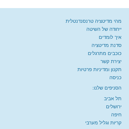
אילת והערבה
שמענו מבוא, עכשיו איך לומדים מדיטציה?
השומרון
מהי מדיטציה טרנסנדנטלית
לימוד המדיטציה הטרנסנדנטלית מצריך הנחיה מדויקת של מורה
מיומן ומוסמך להוראת השיטה. הקורס הינו קורס פרונטלי וכולל
ייחודה של השיטה
(פרט למבוא) ארבע פגישות שאורכות כשעה וחצי.
איך לומדים
סדנת מדיטציה
השתתפות בקורס מקנה למשתתף חברות לכל החיים,
שמאפשרת לו לחזור בכל עת לקבל תמיכה ולוודא את
כוכבים מתרגלים
נכונות ויעילות התרגול - בפגישה קבוצתית או אישית,
יצירת קשר
עם מורה הקורס, או כל מורה מוסמך אחר (בארץ
תקנון ומדיניות פרטיות
ובעולם!). כל זה ללא תשלום נוסף.
כניסה
כל מי ששמע הרצאת מבוא יכול להירשם לקורס, כאשר השלב
הסניפים שלנו:
הבא אחרי המבוא הוא שיחה אישית עם המורה - למטרת היכרות,
מענה על שאלות ובדיקת אפשרויות הרשמה לפי מועדי הקורסים
תל אביב
הקרובים.
ירושלים
חיפה
תיאום שיחה אישית עם מורה
קריות וגליל מערבי