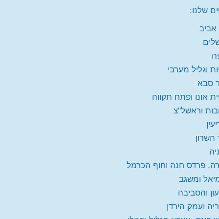
ם שלנו:
אביב
שלים
ה
ות וגליל מערבי
 סבא
ית אונו ופתח תקווה
בות וראשל"צ
עין
 השרון
יה
ה, פרדס חנה וחוף הכרמל
יאל ומשגב
ון והסביבה
יה ועמק הירדן