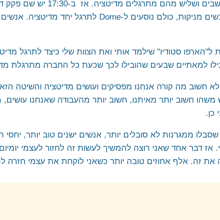
 בארגונים
רחובות וראשל"צ
לעצמכם שבעיירה הזאת יש 9500 תושבים
 כולם נוסעים ל-Dome לתרגל יחד מדיטציה
. אנשים 
מודיעין
"חרבות ברזל"
קריית אונו ופתח תקווה
ל"הארפו סטודיו" שילמד אותי ואת הצוות שלי כיצד לתרגל מדיטצ
כרמיאל ומשגב
לו למאתיים שבעים שהובילו לכך שכעת כל החברה מתרגלת מדי
טבעון והעמקים
א חשוב מה קורה אנחנו מפסיקים ועושים מדיטציה והשיטה הזאת
טבריה ועמק הירדן
ש משהו חשוב יותר מאיתנו, חשוב יותר
מהעבודה שאנחנו עושים, מ
ראש פינה, אצבע הגליל והגולן
כן.
אשדוד, אשקלון ונגב מערבי
לו ממגרנות לא סובלים יותר, אנשים ישנים טוב יותר, יחסי הא
באר שבע והדרום
 אז דבר אחד שאני רוצה להמשיך לעשות זה לחזור לעצמי יומיום ו
אילת והערבה
 את זה. אלף אחוזים טובה יותר כשאני לוקחת את עצמי חזרה למ
השומרון