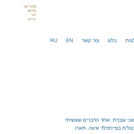
מהרישי
מהש
יוגי
-מייסד
צות
בלוג
צור קשר
EN
RU
 עסקים וסלבריטאים ישראלים
סמים מרחבי העולם
אני עובדת. אחד הדברים שעשיתי
ית בפיירפילד איווה. תארו