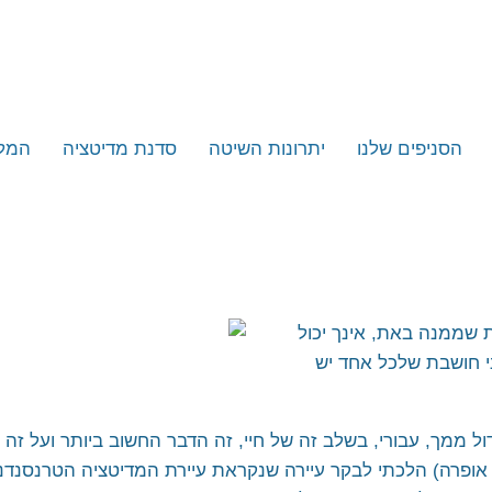
הסניפים שלנו
יתרונות השיטה
סדנת מדיטציה
המל
תל אביב
אנשי
דנטלית
ירושלים
מפור
חיפה
רות
קריות וגליל מערבי
 שממנה באת, אינך יכול
יוגי
חדרה, פרדס חנה וחוף הכרמל
י חושבת שלכל אחד יש
שקט
נתניה – כפר יונה
הוד השרון
ואומנות החיים
ל ממך, עבורי, בשלב זה של חיי, זה הדבר החשוב ביותר ועל זה 
כפר סבא
 אופרה) הלכתי לבקר עיירה שנקראת עיירת המדיטציה הטרנסנדנטל