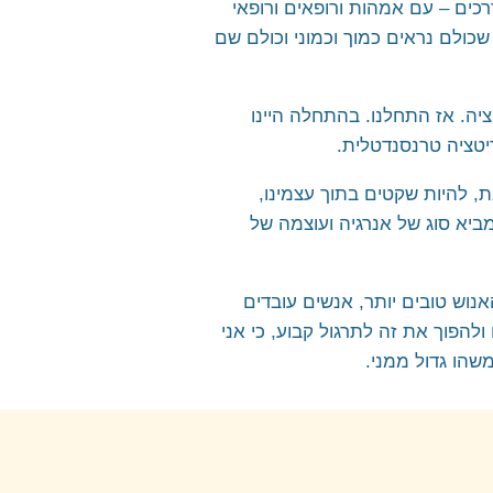
 ושליש מהם מתרגלים מדיטציה. אז ב-17:30 יש שם פקק דרכים – עם אמהות ורופאים ורופאי
שכולם נראים כמוך וכמוני וכולם שם
יה. אז התחלנו. בהתחלה היינו
טציה טרנסנדטלית.
, להיות שקטים בתוך עצמינו,
ביא סוג של אנרגיה ועוצמה של
נוש טובים יותר, אנשים עובדים
להפוך את זה לתרגול קבוע, כי אני
שהו גדול ממני.