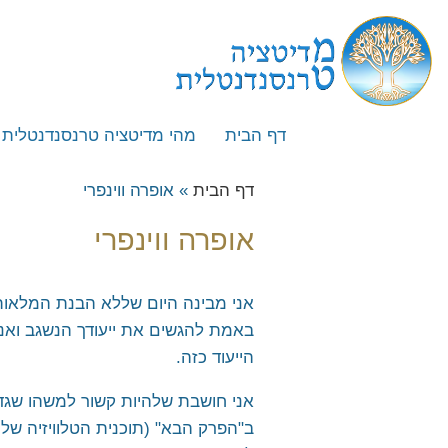
דף הבית
מהי מדיטציה טרנסנדנטלית
מהי מדיטציה טרנסנדנטלית
דף הבית
»
אופרה ווינפרי
איך לומדים מדיטציה טרנסנ
אופרה ווינפרי
ייחודה של השיטה
השוואה לשיטות מדיטציה אח
אני מבינה היום שללא הבנת המלאות
מייסד השיטה – מהרישי מהש 
באמת להגשים את ייעודך הנשגב ואנ
המלצה לספר – העוצמה שב
הייעוד כזה.
המלצה לספר – מדע ההוויה 
אני חושבת שלהיות קשור למשהו שגדו
שאלות נפוצות
ב"הפרק הבא" (תוכנית הטלוויזיה של