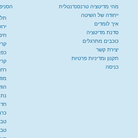
מהי מדיטציה טרנסנדנטלית
הסניפי
ייחודה של השיטה
תל 
איך לומדים
ירו
סדנת מדיטציה
חיפ
כוכבים מתרגלים
קרי
יצירת קשר
כפר
תקנון ומדיניות פרטיות
קרי
כניסה
רחו
מודי
הוד
נתנ
חדר
כרמ
טבע
טבר