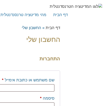
דף הבית
מהי מדיטציה טרנסנדנטלית
מהי מדיטציה טרנסנדנטלית
דף הבית
»
החשבון שלי
איך לומדים מדיטציה טרנסנ
החשבון שלי
ייחודה של השיטה
השוואה לשיטות מדיטציה אח
מייסד השיטה – מהרישי מהש 
התחברות
המלצה לספר – העוצמה שב
המלצה לספר – מדע ההוויה 
ח
שם משתמש או כתובת אימייל
*
שאלות נפוצות
לימוד מדיטציה טרנסנדנטלית
מלגה ללימוד נפגעי מלחמת 
חובה
סיסמה
*