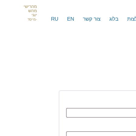
מהרישי
מהש
יוגי
צות
בלוג
צור קשר
EN
RU
-מייסד
 עסקים וסלבריטאים ישראלים
סמים מרחבי העולם