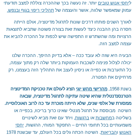
ל
יחסי אנוש טובים
יותר. זה נעשה בכך שההכרה צוללת למצב תודעתי
עמוק שמאפשר שלווה, אושר והעצמה של
תהליכי ריפוי בגוף ובנפש.
לאורך השנים פותחו דרכים שונות לתרגול מדיטציה, אולם הייתה
חסרה בהן ההבנה כיצד לעשות זאת בצורה פשוטה שתביא לתוצאות
הרצויות ומה שהשתרש זו התפישה שיש לכפות על ההכרה להביא את
עצמה למצב הזה.
הבעיה היא שזה לא עובד ככה – אלא בדיוק ההיפך. ההכרה שלנו
יכולה לצלול פנימה לשכבות העמוקות ביותר שלה רק מתוך עצמה,
כל התערבות או כפייה או ניסיון לעצב את התהליך הזה בעצמנו, רק
מרחיקים את המטרה.
בשנת 1958,
מהרישי מהש יוגי
הציג לעולם את טכניקת המדיטציה
הטרנסנדנטלית שהיא שיטה עתיקה לתרגול מדיטציה, שבאה
ממסורת של אלפי שנים, שלא הייתה מוכרת עד כה לרוב האוכלוסייה.
השיטה מבוססת על תרגול מנטלי שאינו כרוך בריכוז, בכפייה או
בשליטה ב
מחשבות
או
ברגשות
, ויחד עם זאת מביא לשינויים
משמעותיים בכל תחומי החיים – התפקוד המוחי, הרגשות,
יחסי
האנוש
ו
הבריאות
. השיטה הכתה גלים בכל העולם, עד שבשנת 1978