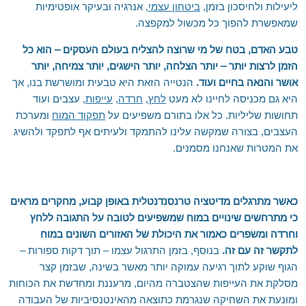
ליעילות ולחיסכון בזמן,
ביטחון עצמי
, אנרגיה ובעיקר אופטימיות
שמאפשרת להפוך כל מכשול למקפצה.
טבע האדם, בטח של מי שרוצה להצליח בעולם העסקים – הוא כל
הזמן לרצות יותר – יותר הצלחה, יותר הישגים, יותר צמיחה, יותר
אושר והנאה בחיים ועוד.
הנטייה הזאת היא טבעית ומושרשת בנו, אך
היא גם מכניסה לחיינו לא מעט
לחץ
,
חרדה
,
עייפות
, עצבים ועוד
תחושות שליליות. כל אלו בתורם משפיעים על
תפקוד המוח
ומערכת
העצבים, בצורה שמקשה עלינו להתמקד ולעיתים אף לתפקד ולהשיג
את המטרות שאנחנו מסמנים.
כאשר מתרגלים מדיטציה טרנסנדנטלית באופן קבוע, מחקרים מראים
כי מתרחשים שינויים במוח שמשפיעים לטובה על התגובה ללחץ
וחרדה ומשפרים כאמור את היכולת של האזורים השונים במוח
לתקשר זה עם זה.
בנוסף, בזמן התרגול עצמו – תוך דקות ספורות –
הגוף שוקע לתוך רגיעה עמוקה יותר מאשר בשינה, שבזמן קצר
מסלקת את העייפות שהצטברה מהיום, מרעננת ומחדשת את הכוחות
ומונעת את השחיקה שנגרמת כתוצאה מהאינטנסיביות של העבודה