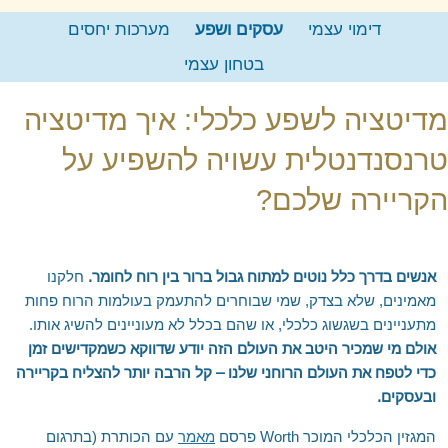
צור קשר
מפורסמים מרחבי העולם
חדרה, פרדס חנה וחוף הכרמל
המלצה לספר – העוצמה שבשקט
דימוי עצמי
עסקים ושפע
מערכות יחסים
EN
נתניה – כפר יונה
המלצה לספר – מדע ההוויה ואומנות החיים
בטחון עצמי
RU
הוד השרון
שאלות נפוצות
מדיטציה לשפע כלכלי: איך מדיטציה
'סגור תפריט'
כפר סבא
לימוד מדיטציה טרנסנדנטלית בארגונים
טרנסנדנטלית עשויה להשפיע על
רחובות וראשל"צ
מלגה ללימוד נפגעי מלחמת "חרבות ברזל"
מודיעין
הקריירה שלכם?
קריית אונו ופתח תקווה
כרמיאל ומשגב
אנשים בדרך כלל נוטים למתוח גבול ברור בין רוח לחומר.
חלקנו
טבעון והעמקים
מאמינים, שלא בצדק, שמי שבוחרים להתעמק בעולמות הרוח פחות
טבריה ועמק הירדן
מתעניינים בשגשוג כלכלי, או שהם בכלל לא מעוניינים להשיג אותו.
אולם מי שמכיר היטב את העולם הזה יודע שדווקא כשמקדישים זמן
ראש פינה, אצבע הגליל והגולן
כדי לטפח את העולם הרוחני שלנו – קל הרבה יותר להצליח בקריירה
אשדוד, אשקלון ונגב מערבי
ובעסקים.
באר שבע והדרום
המגזין הכלכלי המוכר Worth פרסם
מאמר
עם הכותרת (בתרגום