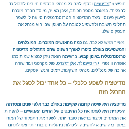
אילת והערבה
חופשי): "
מדיטציה
וכסף: למה כל מנהלי הכספים חייבים לתרגל כדי
להצליח". במאמר מספר הכותב, איבן מאייר, מייסד חברה מוכרת
השומרון
לייעוץ פיננסי, כיצד המדיטציה הטרנסנדנטלית סייעה לו לשפר
תהליכי חשיבה ולהשפיע לטובה על האופן שבו הוא מנהל את
העסקים שלו.
ומאייר ממש לא לבד. גם
כמה מהאנשים המוכרים, המוצלחים
והמשפיעים בעולם סיפרו לאורך השנים שהם מתרגלים מדיטציה
טרנסנדנטלית באופן קבוע
. ברשימה הזאת ניתן למצוא שמות כמו
אופרה ווינפרי,
ג'רי סיינפלד
,
אלן דג'נרס
, פול מקרטני ועוד שורה
ארוכה של מנכ"לים, מנהלי השקעות, יזמים ואנשי עסקים.
מדיטציה לשפע כלכלי – כל אחד יכול לסגל את
ההרגל הזה
מדיטציה היא שיטה קדומה שקיימת בעולם כבר אלפי שנים ומטרתה
העיקרית היא לפתח את כל ההיבטים של החיים האנושיים
– להפחית
את המתחים וליצור
בריאות טובה
יותר, לשפר את
התפקוד של המוח
באופן כזה שיביא לחשיבה וליכולות ניהוליות טובות יותר ואף לתרום