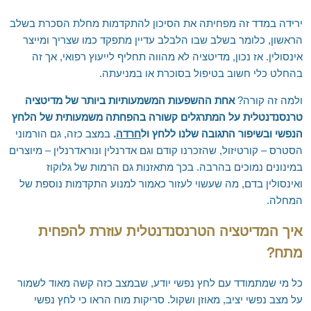
ירידה במדד זה מפחיתה את הסיכון להתקדמות מחלת הסכרת בשלב
הראשון, כלומר בשלב שבו הלבלב עדיין מתפקד כמו שצריך ומייצר
אינסולין. אז נכון, מדיטציה לא מהווה תחליף לייעוץ רפואי, אך זה
בהחלט כלי חשוב בטיפול בסוכרת או במניעתה.
ולמה זה קורה?
אחת ההשפעות המשמעותיות ביותר של מדיטציה
טרנסנדנטלית על המתרגלים קשורה בהפחתה משמעותית של הלחץ
הנפשי ובשיפור התגובה שלנו ללחץ ול
חרדה
.
במצב כזה, גם הורמוני
הסטרס – קורטיזול, שהזכרנו קודם וגם אדרנלין ונוראדרנלין – מיוצרים
במינונים נמוכים בהרבה. בכך מתאזנות גם הרמות של גלוקוז
ואינסולין בדם, מה שעשוי לעזור כאמור למנוע התקדמות נוספת של
המחלה.
איך המדיטציה הטרנסנדנטלית עוזרת להפחית
מתח?
כל מי שמתמודד עם לחץ נפשי יודע, שבמצב כזה קשה מאוד לשמור
על מצב נפשי יציב, מאוזן ושקול. סריקות מוח הראו כי לחץ נפשי