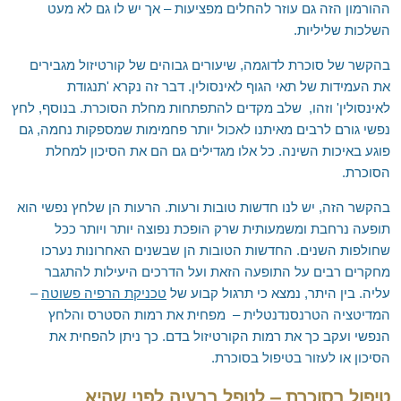
ההורמון הזה גם עוזר להחלים מפציעות – אך יש לו גם לא מעט
השלכות שליליות.
בהקשר של סוכרת לדוגמה, שיעורים גבוהים של קורטיזול מגבירים
את העמידות של תאי הגוף לאינסולין. דבר זה נקרא 'תנגודת
לאינסולין' וזהו, שלב מקדים להתפתחות מחלת הסוכרת. בנוסף, לחץ
נפשי גורם לרבים מאיתנו לאכול יותר פחמימות שמספקות נחמה, גם
פוגע באיכות השינה. כל אלו מגדילים גם הם את הסיכון למחלת
הסוכרת.
בהקשר הזה, יש לנו חדשות טובות ורעות. הרעות הן שלחץ נפשי הוא
תופעה נרחבת ומשמעותית שרק הופכת נפוצה יותר ויותר ככל
שחולפות השנים. החדשות הטובות הן שבשנים האחרונות נערכו
מחקרים רבים על התופעה הזאת ועל הדרכים היעילות להתגבר
עליה. בין היתר, נמצא כי תרגול קבוע של
טכניקת הרפיה פשוטה
–
המדיטציה הטרנסנדנטלית – מפחית את רמות הסטרס והלחץ
הנפשי ועקב כך את רמות הקורטיזול בדם. כך ניתן להפחית את
הסיכון או לעזור בטיפול בסוכרת.
טיפול בסוכרת – לטפל בבעיה לפני שהיא