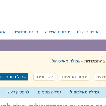
הסניפים שלנו
יתרונות השיטה
סדנת מדיטציה
המל
תל אביב
אנשי
דנטלית
ירושלים
מפור
חיפה
 בהתמכרויות
»
גמילה מאלכוהול
רות
קריות וגליל מערבי
יוגי
חדרה, פרדס חנה וחוף הכרמל
צמית
יכולות מנטליות
קשב וריכוז
טיפול בהתמכרוי
שקט
נתניה – כפר יונה
הוד השרון
ואומנות החיים
גמילה מאלכוהול
גמילה מסמים
להפסיק לעשן
כפר סבא