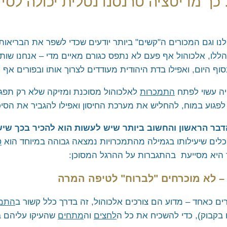
כך מדיטציה טרנסנדנטלית יכולה לס
 בארגונים
רחובות וראשל"צ
מודיעין
"חרבות ברזל"
קריית אונו ופתח תקווה
ם לנו וגם המכורים ה"קשים" ביותר יודעים שכדי לשפר את הברי
כרמיאל ומשגב
הללו, אלכוהול אף פעם לא נתפס כגורם מאיים מדי – אנחנו שותי
וף היום, ואפילו בדת היהודית מעודדים לצרוך אותו ובפורים אף 
טבעון והעמקים
טבריה ועמק הירדן
יה עשוי לפתח
התמכרות
לאלכוהול מסוכנת ומזיקה שלא רק תפג
לפגוע במוח, להחליש את מערכת החיסון ואפילו להגביר את הסיכו
ראש פינה, אצבע הגליל והגולן
אשדוד, אשקלון ונגב מערבי
דבר הראשון והחשוב ביותר שיש לעשות הוא להכיר בכך שיש
ים שיעילותו בגמילה מהתמכרויות נמצאה גבוהה במיוחד הוא
ט
באר שבע והדרום
צד היא מסייעת בהתגברות על ההרגל המסוכן:
אילת והערבה
– לא מוכרחים "לברוח" לטיפה המרה
השומרון
ים כאחד – מדוע הם צורכים אלכוהול, זה בדרך כלל קשור ב
התמו
 בקבוק), כדי להשכיח את כל ה
לחצים
וה
מתחים
שהעיקו עליהם ב