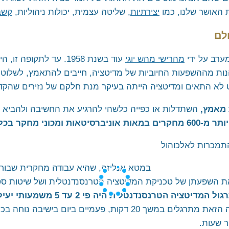
 האושר שלנו, כמו
יצירתיות
, שליטה עצמית, יכולות ניהוליות,
קשב 
ערב על ידי
מהרישי מהש יוגי
עוד בשנת 1958. עד לתקופה זו, היו בעולם כבר מגוון
הנות מההשפעות החיוביות של מדיטציה, חייבים להתאמץ, לשלוט
לא התאים ומדיטציה הייתה בעיקר מנת חלקם של נזירים שהקדיש
מאמץ,
השתדלות או כפייה כלשהי להרגיע את החשיבה ולהביא את
ת ומכוני מחקר בכל רחבי הגלובוס.
במטא אנליזה, שהיא עבודה מחקרית שבוחנ
צאו החוקרים כי תרגול המדיטציה הטר
את הטכניקה הפשוטה הזאת מתרגלים במשך 20 דקות, פעמיים בי
 שעות.