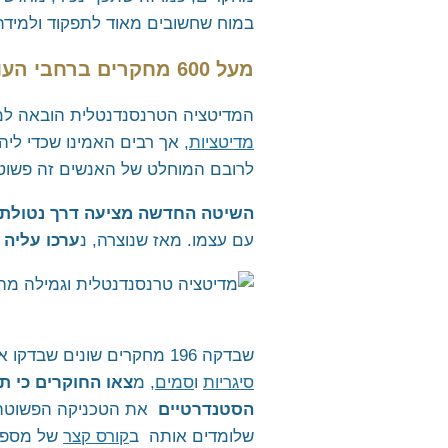
במוח שחשובים מאוד לתפקוד ולמידת
מעל 600 מחקרים ברחבי העולם
המדיטציה הטרנסנדנטלית הובאה למ
מדיטציות
, אך רבים האמינו שכדי לי
לרובם המוחלט של האנשים זה פשוט 
השיטה החדשה מציעה דרך נטולת 
עם עצמו. מאז שנוצרה, נ
ערכו עליה יותר מ-600 מחקרים במאות אוניברסיטאו
שבדקה 196 מחקרים שונים שבדקו את השפעתן של טכניקת המדיטציה הטרנסנדנטלית ושל שיטות סטנדרטיות לגמילה מאלכוהול,
סיגריות
ו
סמים
, מ
הסטנדרטיים
שלומדים אותה ב
קורס קצר
של מספר