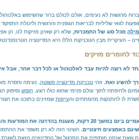
וח מרגשות לא נעימים, אולם לכולם ברור שהשימוש באלכוהול 
פעות לוואי שליליות לבריאות הגופנית והרגשית וליכולת התפקוד 
מילה
מכל סוג של התמכרות,
שלא רק שאינן מזיקות לנו, הן אפי
נו – העיקרית מבין הטכניקות הללו היא המדיטציה הטרנסנדנטל
וד לחומרים מזיקים
חד לא רוצה להיות עבד לאלכוהול או לכל דבר אחר, אבל אי
ך להשיג זאת.
זוהי
טכניקת מדיטציה פשוטה
, נעימה וחסרת מא
יום ולהיפתח לתוך עולם פנימי שהוא כולו רוגע,
חופש
וסיפוק המ
פשרת לו להתנקות מהמתחים וה
עייפות
שמזינים בתוכנו את הצור
ההתנסות החוזרת ונשנית הזאת, פעמיים ביום במשך 20 דקות, מעגנת 
יגם באמצעים חיצוניים.
השינוי הזה לא רק משפר את ההתמודד
ם שאם אנחנו מוסיפים את התרגול של המדיטציה הזאת לשגרת הי