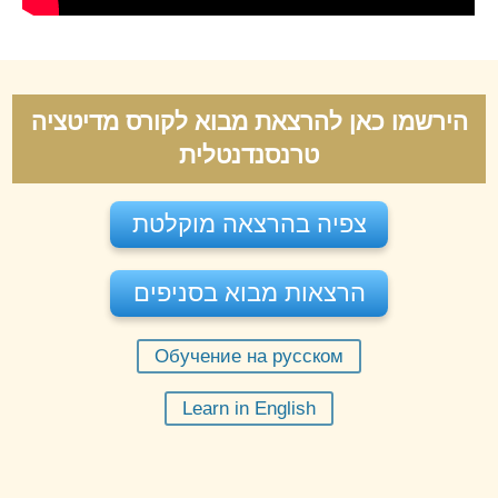
הירשמו כאן להרצאת מבוא לקורס מדיטציה
טרנסנדנטלית
צפיה בהרצאה מוקלטת
הרצאות מבוא בסניפים
Обучение на русском
יום שישי 07-08-2026
בשעה
11:30
Learn in English
מורה:
רחל בקר
הרצאה פרונטלית - תל אביב
הזמינו מקום
חינם
מקום:
דרך השלום 7א' תל אביב