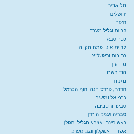
הרצאה מקוונת כפר סבא
הזמינו מקום
תל אביב
חינם
מקום:
כפר סבא
ירושלים
חיפה
יום שישי 14-08-2026
בשעה
11:00
קריות וגליל מערבי
מורה:
ד"ר דניאל גליקר
כפר סבא
הרצאה מקוונת חדרה, פרדס חנה וחוף הכרמל
קריית אונו ופתח תקווה
מקום:
חדרה, פרדס חנה וחוף הכרמל
הזמינו מקום
חינם
רחובות וראשל"צ
מודיעין
הוד השרון
יום שני 24-08-2026
בשעה
19:00
נתניה
מורה:
ד"ר דניאל גליקר
הרצאה מקוונת חדרה, פרדס חנה וחוף הכרמל
חדרה, פרדס חנה וחוף הכרמל
מקום:
אצל ד"ר דניאל גליקר, פרדס חנה, רחוב
הזמינו מקום
כרמיאל ומשגב
אתרוג 4, דירה 17, קומה 4 במעלית, דלת לבנה
חינם
טבעון והסביבה
משמאל.
טבריה ועמק הירדן
ראש פינה, אצבע הגליל והגולן
יום שישי 18-09-2026
בשעה
10:00
אשדוד, אשקלון ונגב מערבי