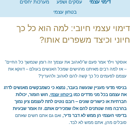
דימוי עצמי
עסקים ושפע
מערכות יחסים
צור קשר
מפורסמים מרחבי העולם
חדרה, פרדס חנה וחוף הכרמל
המלצה לספר – העוצמה שבשקט
בטחון עצמי
EN
נתניה – כפר יונה
המלצה לספר – מדע ההוויה ואומנות החיים
דימוי עצמי חיובי: למה הוא כל כך
RU
הוד השרון
שאלות נפוצות
'סגור תפריט'
כפר סבא
לימוד מדיטציה טרנסנדנטלית בארגונים
חיוני וכיצד משפרים אותו?
רחובות וראשל"צ
מלגה ללימוד נפגעי מלחמת "חרבות ברזל"
מודיעין
אוסקר וילד אמר פעם ש"לאהוב את עצמך זה רומן שנמשך כל החיים"
קריית אונו ופתח תקווה
– אז למה רבים מאיתנו מרגישים שמכל האנשים בעולם – דווקא את
כרמיאל ומשגב
עצמם לפעמים כל כך קשה להם לאהוב ולהעריך?
טבעון והעמקים
בניסוי מדעי מעניין שנעשה בעבר, נמצא כי כשמבקשים מאנשים לדרג
טבריה ועמק הירדן
את עצמם בכל מני מדדים כמו
ביטחון עצמי
, חוש הומור, יכולות
חברתיות או כישורים שונים – רובם נוטים לתת לעצמם ציון נמוך
ראש פינה, אצבע הגליל והגולן
בהרבה מזה שנותנים להם אלו שמכירים אותם. זה אומר שבעיות
אשדוד, אשקלון ונגב מערבי
בדימוי העצמי הן ממש לא דבר נדיר,
ואם גם אתם חשים שאתם
באר שבע והדרום
סובלים מהן, אתם ממש לא לבד.