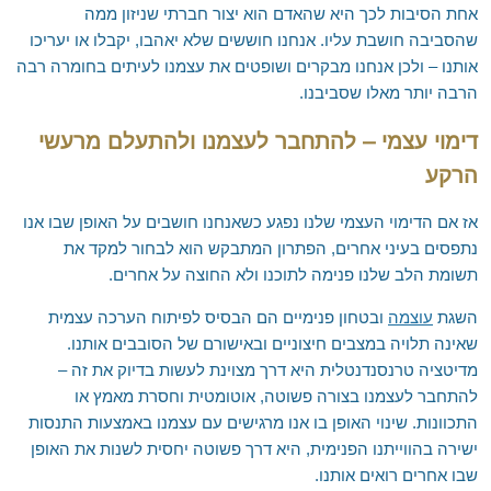
אילת והערבה
אחת הסיבות לכך היא שהאדם הוא יצור חברתי שניזון ממה
שהסביבה חושבת עליו. אנחנו חוששים שלא יאהבו, יקבלו או יעריכו
השומרון
אותנו – ולכן אנחנו מבקרים ושופטים את עצמנו לעיתים בחומרה רבה
הרבה יותר מאלו שסביבנו.
דימוי עצמי – להתחבר לעצמנו ולהתעלם מרעשי
הרקע
אז אם הדימוי העצמי שלנו נפגע כשאנחנו חושבים על האופן שבו אנו
נתפסים בעיני אחרים, הפתרון המתבקש הוא לבחור למקד את
תשומת הלב שלנו פנימה לתוכנו ולא החוצה על אחרים.
השגת
עוצמה
ובטחון פנימיים הם הבסיס לפיתוח הערכה עצמית
שאינה תלויה במצבים חיצוניים ובאישורם של הסובבים אותנו.
מדיטציה טרנסנדנטלית היא דרך מצוינת לעשות בדיוק את זה –
להתחבר לעצמנו בצורה פשוטה, אוטומטית וחסרת מאמץ או
התכוונות. שינוי האופן בו אנו מרגישים עם עצמנו באמצעות התנסות
ישירה בהווייתנו הפנימית, היא דרך פשוטה יחסית לשנות את האופן
שבו אחרים רואים אותנו.