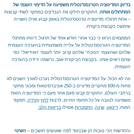
בדיוק המדיטציה הטרנסנדנטלית משפיעה על הדימוי העצמי של
המתרגלים אותה.
החוקרים חילקו את הנבדקים במחקר לשתי קבוצות
– אחת תרגלה מדיטציה טרנסנדנטלית באופן קבוע ואילו השנייה
שימשה כקבוצת ביקורת.
הממצאים הראו כי כבר אחרי חודש אחד של תרגול, דיווחו מתרגלי
המדיטציה הטרנסנדנטלית על עלייה משמעותית בהערכה העצמית
שלהם ושהעצמי 'הנוכחי' שלהם קרוב יותר לעצמי 'האידיאלי' כפי
שהם רואים אותו. בקבוצת הביקורת אגב, נרשמה ירידה בהערכה
העצמית.
וזה לא הכול. על המדיטציה הטרנסנדנטלית נערכו לאורך השנים לא
פחות מ-600 מחקרים מדעיים ב-250 אוניברסיטאות ומכוני מחקר
ברחבי העולם. החוקרים קבעו פעם אחר פעם כי המדיטציה הזאת
משפיעה לטובה על כל תחומי החיים, לרבות
לחץ
ו
חרדה
, תפקוד
המוח,
דיכאון
,
שינה
,
התמכרות
ואפילו
בריאות הלב
.
והחדשות הכי טובות הן שבניגוד למה שאנשים חושבים –
השינוי