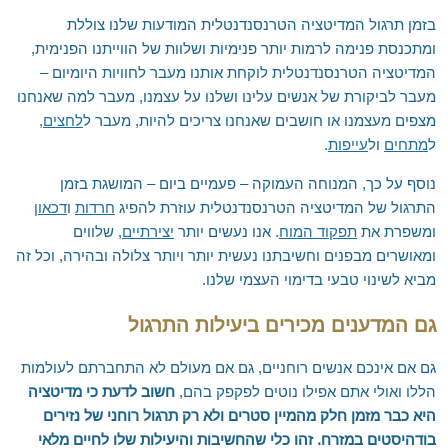
בזמן תרגול המדיטציה הטרנסנדנטלית המודעות שלנו צוללת
ומתכנסת פנימה לרמות יותר פנימיות ושלוות של הווייתנו הפנימית,
המדיטציה הטרנסנדנטלית לוקחת אותנו מעבר לחוויות היומיום –
מעבר לביקורת של אנשים עלינו ושלנו על עצמנו, מעבר למה שאנחנו
מצפים מעצמנו או חושבים שאנחנו צריכים להיות, מעבר ל
לחצים
,
ל
מתחים
ול
עייפות
.
נוסף על כך, המנוחה העמוקה – פעמיים ביום – המושגת בזמן
התרגול של המדיטציה הטרנסנדנטלית עוזרת להפיג
חרדות
ו
דכאון
ומשפרת את
תפקוד המוח
. אנו נעשים יותר
יצירתיים
, שלווים
ומאושרים מבפנים וחשיבתנו נעשית יותר ויותר צלולה ובהירה, וכל זה
מביא לשינוי טבעי בדימוי העצמי שלנו.
גם המדענים מכירים ביעילות התרגול
גם אם אינכם אנשים רוחניים, גם אם מעולם לא התחברתם לעולמות
הללו ואולי אתם אפילו נוטים לפקפק בהם,
חשוב לדעת כי מדיטציה
היא כבר מזמן חלק מהמיין סטרים ולא רק תרגול רוחני של נזירים
בודהיסטים במזרח. זהו כלי שהחשיבות והיעילות שלו לחיים מלאי