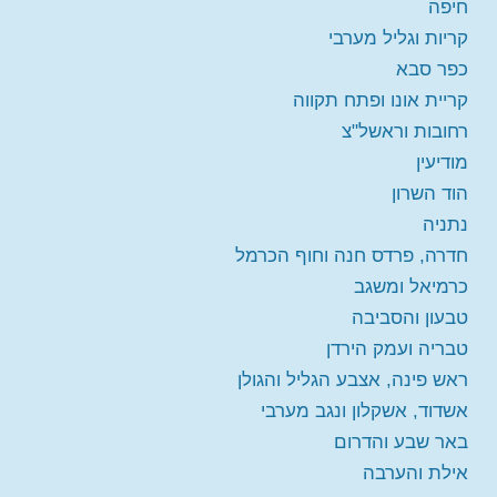
חיפה
קריות וגליל מערבי
יום שני 24-08-2026
בשעה
19:00
כפר סבא
קריית אונו ופתח תקווה
מורה:
ד"ר דניאל גליקר
הרצאה מקוונת חדרה, פרדס חנה וחוף הכרמל
רחובות וראשל"צ
מקום:
אצל ד"ר דניאל גליקר, פרדס חנה, רחוב
הזמינו מקום
מודיעין
אתרוג 4, דירה 17, קומה 4 במעלית, דלת לבנה
חינם
משמאל.
הוד השרון
נתניה
יום שישי 18-09-2026
בשעה
10:00
חדרה, פרדס חנה וחוף הכרמל
מורה:
חנה גליקר
הרצאה פרונטלית - הוד השרון
הזמינו מקום
כרמיאל ומשגב
חינם
מקום:
הוד השרון
טבעון והסביבה
טבריה ועמק הירדן
ראש פינה, אצבע הגליל והגולן
אשדוד, אשקלון ונגב מערבי
באר שבע והדרום
אילת והערבה