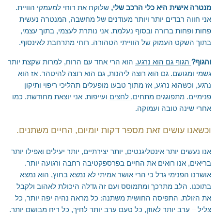
מנטרה אישית היא כלי הרכב שלי,
שלוקח את רוחי למעמקי הוויית.
אני חווה רבדים יותר ויותר מעודנים של מחשבה, המנטרה נעשית
פחות ופחות ברורה ובסוף נעלמת. אני נותרת לעצמי, בתוך עצמי,
בתוך השקט העמוק של הווייתי הטהורה. רוחי מתרחבת לאינסוף.
והגוף?
הגוף גם הוא נרגע.
הוא הרי אחד עם הרוח, למרות שקצת יותר
גשמי ומגושם. גם הוא רוצה ליהנות, גם הוא רוצה להיטהר. אז הוא
נרגע, וכשהוא נרגע, אז מתוך טבעו מופעלים תהליכי ריפוי ותיקון
פנימיים. מתפוגגים מתחים,
לחצים
ועייפות. אני יוצאת מחודשת. כמו
אחרי שינה טובה ועמוקה.
וכשאנו עושים זאת מספר דקות יומיום, החיים משתנים.
אנו נעשים יותר אינטליגנטים, יותר יצירתיים, יותר יעילים ואפילו יותר
בריאים, אנו רואים את החיים בפרספקטיבה רחבה ורגועה יותר.
אושרנו הפנימי גדל כי הרי אושר אמיתי לא נמצא בחוץ, הוא נמצא
בתוכנו. הלב מתרכך ומתמוסס ועם זה גדלה היכולת לאהוב ולקבל
את הזולת. התפיסה החושית משתנה: כל מראה נהיה יפה יותר, כל
צליל – ערב יותר לאוזן, כל טעם ערב יותר לחיך, כל ריח מבושם יותר.