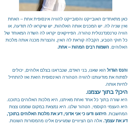
אילת והערבה
השומרון
כאן מתאחדים האובייקט והסובייקט להוויה אינסופית אחת – האחת
ואין שניה לה. יש המכנים אותה האלוהות, יש שיקראו לה תודעה, או
הוויה טרנסנדנטלית טהורה. הפיזיקאים יקראו לה השדה המאוחד של
כל חוקי הטבע, הקבלה קוראת לה האין, והנצרות מכנה אותה מלכות
האלוהים.
השמות רבים המהות – אחת.
והנס הגדול
הוא שאנו, ב
ני האדם, שנבראנו בצלם אלוהים, יכולים
לפתוח את מודעותנו להוויה הטהורה האינסופית הזאת ואז להתחיל
לחיות אותה.
היכן? בתוך עצמנו.
היא שורה בתוך כל אחד ואחת מאיתנו, היא מלכות האלוהים בתוכנו.
היא העצמי הקוסמי, הטהור שלנו. היא נמצאת במקום שממנו צצות
המחשבות.
הירגעו ודעו כי אני אדוני, דע את מלכות האלוהים בתוכך,
דע את עצמך.
אלה הם הציוויים שמגיעים אלינו מהמסורות השונות.