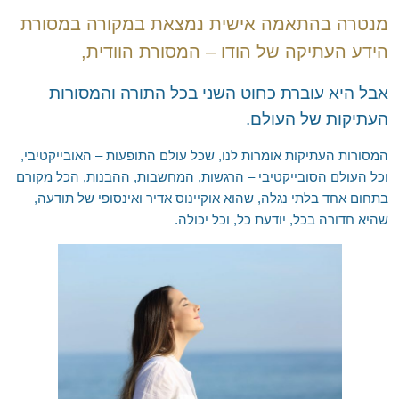
צור קשר
מפורסמים מרחבי העולם
חדרה, פרדס חנה וחוף הכרמל
המלצה לספר – העוצמה שבשקט
מנטרה בהתאמה אישית נמצאת במקורה במסורת
הידע העתיקה של הודו – המסורת הוודית,
EN
נתניה – כפר יונה
המלצה לספר – מדע ההוויה ואומנות החיים
RU
הוד השרון
שאלות נפוצות
אבל היא עוברת כחוט השני בכל
התורה והמסורות
'סגור תפריט'
כפר סבא
לימוד מדיטציה טרנסנדנטלית בארגונים
העתיקות של העולם.
רחובות וראשל"צ
מלגה ללימוד נפגעי מלחמת "חרבות ברזל"
המסורות העתיקות אומרות לנו, שכל עולם התופעות – האובייקטיבי,
מודיעין
וכל העולם הסובייקטיבי – הרגשות, המחשבות, ההבנות, הכל מקורם
קריית אונו ופתח תקווה
בתחום אחד בלתי נגלה, שהוא אוקיינוס אדיר ואינסופי של תודעה,
שהיא חדורה בכל, יודעת כל, וכל יכולה.
כרמיאל ומשגב
טבעון והעמקים
טבריה ועמק הירדן
ראש פינה, אצבע הגליל והגולן
אשדוד, אשקלון ונגב מערבי
באר שבע והדרום