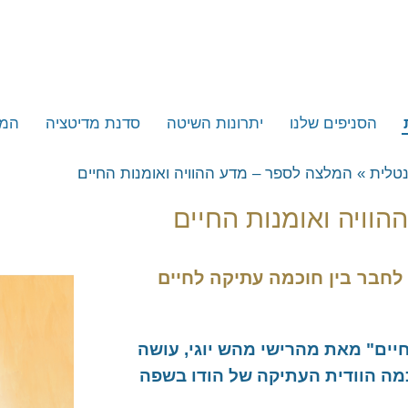
הסניפים שלנו
יתרונות השיטה
סדנת מדיטציה
המל
תל אביב
אנש
נטלית
»
המלצה לספר – מדע ההוויה ואומנות החיים
נטלית
ירושלים
מפו
וויה ואומנות החיים
חיפה
ות
קריות וגליל מערבי
חבר בין חוכמה עתיקה לחיים
וגי
חדרה, פרדס חנה וחוף הכרמל
שקט
נתניה – כפר יונה
הוד השרון
ואומנות החיים
יים" מאת מהרישי מהש יוגי, עושה
כמה הוודית העתיקה של הודו בשפה
כפר סבא