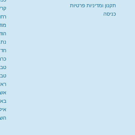
תקנון ומדיניות פרטיות
קרי
כניסה
רחו
מודי
הוד
נתנ
חדר
כרמ
טבע
טבר
ראש
אשד
באר
איל
השו