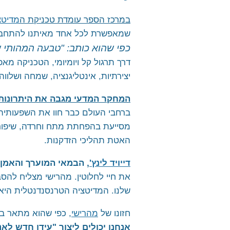
לימוד מדיטציה טרנסנדנטלית 
מלגה ללימוד נפגעי מלחמת "
במרכז הספר עומדת טכניקת ה
מדיטצ
שמאפשרת לכל אחד מאיתנו להתחבר 
כפי שהוא כותב: "טבעה המהותי ש
דרך תרגול קל ויומיומי, הטכניקה מא
יצירתיות, אינטליגנציה, שמחה ושלווה.
המחקר המדעי מגבה את היתרונות
ברחבי העולם כבר חוו את השפעותיה
מסייעת בהפחתת מתח וחרדה, שיפור הבר
האטת תהליכי הזדקנות.
דייויד לינץ'
, הבמאי המוערך והאמן 
את חיי לחלוטין. מהרישי מצליח להס
שלנו. המדיטציה הטרנסנדנטלית היא
חזונו של
מהרישי
, כפי שהוא מתאר בס
אנחנו יכולים ליצור "עידן חדש ל