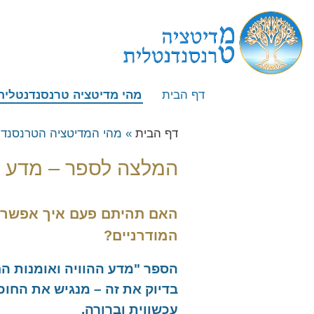
דף הבית
מהי מדיטציה טרנסנדנטלית
מהי מדיטציה טרנסנדנטלית
דף הבית
»
מהי המדיטציה הטרנסנד
איך לומדים מדיטציה טרנסנד
המלצה לספר – מדע הה
ייחודה של השיטה
השוואה לשיטות מדיטציה אחר
האם תהיתם פעם איך אפשר ל
מייסד השיטה – מהרישי מהש י
המודרניים?
המלצה לספר – העוצמה שב
המלצה לספר – מדע ההוויה 
הספר "מדע ההוויה ואומנות הח
בדיוק את זה – מנגיש את החו
שאלות נפוצות
עכשווית וברורה.