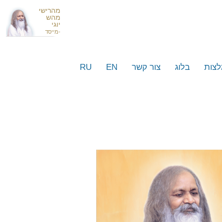
מהרישי
מהש
יוגי
-מייסד
צות
בלוג
צור קשר
EN
RU
י עסקים וסלבריטאים ישראלים
רסמים מרחבי העולם