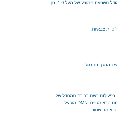
המדיטציה הטרנסנדנטלית הראתה את התוצאות הטובות ביותר, עם גודל השפעה ממוצע של מעל 1.0, הן
סיות צבאיות.
במהלך התרגול :
עשויים לחוות שינויים בפעילות רשת ברירת המחדל של
המוח (DMN – Default Mode Network), אשר יכולים להשפיע על הדרך שבה הם מעבדים זיכרונות טראומטיים. DMN מופעל