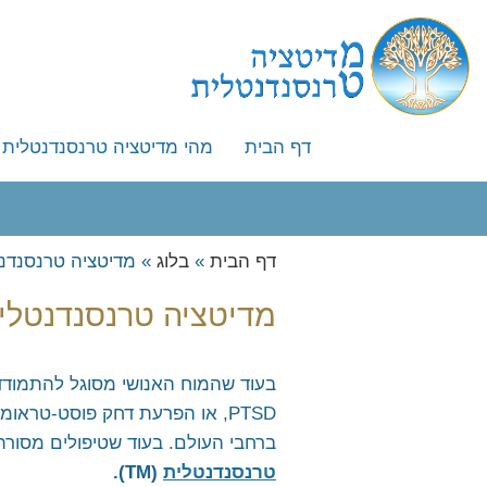
דף הבית
מהי מדיטציה טרנסנדנטלית
מהי מדיטציה טרנסנדנטלית
איך לומדים מדיטציה טרנסנ
דף הבית
»
בלוג
»
ייחודה של השיטה
מדיטציה טרנסנדנטלי
השוואה לשיטות מדיטציה אח
מדיטציה טרנסנדנטלית: 
מייסד השיטה – מהרישי מהש 
המלצה לספר – העוצמה שב
בעוד שהמוח האנושי מסוגל להתמודד
PTSD, או הפרעת דחק פוסט-טראומטית, היא אחת התופעות המאתגרות ביותר בתחום
המלצה לספר – מדע ההוויה 
ברחבי העולם. בעוד שטיפולים מסורת
שאלות נפוצות
טרנסנדנטלית
(
TM
).