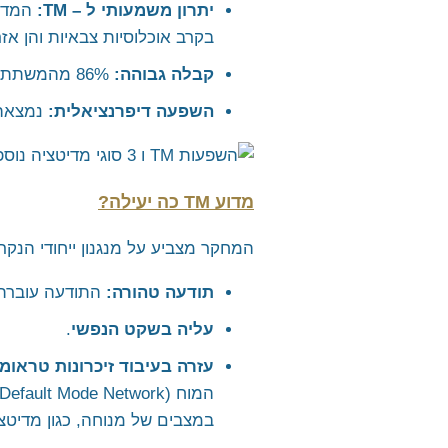
יתרון משמעותי ל –
TM
:
בקרב אוכלוסיות צבאיות והן אזר
קבלה גבוהה:
86% מהמשתתפים הביעו נכונות לנסות מדיטציה טרנסנדנטלית כשיטת טיפול.
השפעה דיפרנציאלית
:
נמצאה ה
מדוע
TM
כה יעילה
?
המחקר מצביע על מנגנון ייחודי הנק
תודעה טהורה:
התודעה עוברת 
עליה בשקט הנפשי
.
עזרה בעיבוד זיכרונות טראומת
במצבים של מנוחה, כגון מדיטציה אשר יכולה 