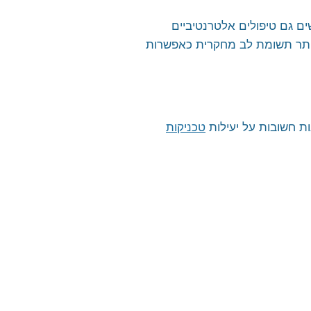
 כמו תרופות וטיפול קוגניטיבי-התנהגותי(CBT), רבים מחפשים גם טיפולים אלטרנטיביים
, ובמיוחד מדיטציה טרנסנדנטלית (TM), מושכות יותר ויותר תשומת לב מחקרית כאפשרות
טכניקות