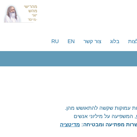
מהרישי
מהש
יוגי
-מייסד
צות
בלוג
צור קשר
EN
RU
 עסקים וסלבריטאים ישראלים
סמים מרחבי העולם
קות עמוקות שקשה להתאושש מהן.
, המשפיעה על מיליוני אנשים
שרות מפתיעה ומבטיחה:
מדיטציה