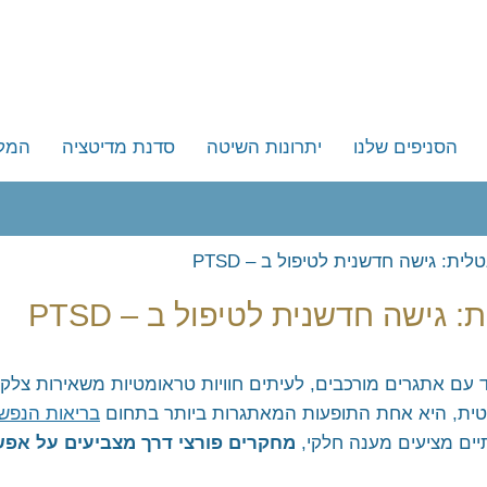
הסניפים שלנו
יתרונות השיטה
סדנת מדיטציה
המל
תל אביב
אנשי
דנטלית
ירושלים
מפור
חיפה
ת: גישה חדשנית לטיפול ב – PTSD
רות
קריות וגליל מערבי
גישה חדשנית לטיפול ב – PTSD
יוגי
חדרה, פרדס חנה וחוף הכרמל
שקט
נתניה – כפר יונה
 עם אתגרים מורכבים, לעיתים חוויות טראומטיות משאירות צל
הוד השרון
ואומנות החיים
בריאות הנפש
יים מציעים מענה חלקי,
מחקרים פורצי דרך מצביעים על אפ
כפר סבא