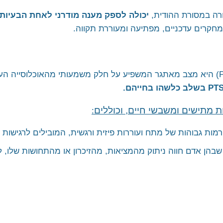
 בארגונים
רחובות וראשל"צ
ורה במסורת ההודית,
יכולה לספק מענה מודרני לאחת הבעיות
מודיעין
"חרבות ברזל"
קרים עדכניים, מפתיעה ומעוררת תקווה.
קריית אונו ופתח תקווה
כרמיאל ומשגב
טבעון והעמקים
(PTSD) היא מצב מאתגר המשפיע על חלק משמעותי מהאוכלוסייה העו
טבריה ועמק הירדן
ראש פינה, אצבע הגליל והגולן
ות מתישים ומשבשי חיים, וכוללים
:
אשדוד, אשקלון ונגב מערבי
מות גבוהות של מתח ועוררות פיזית ורגשית, המובילים לרגישות גב
באר שבע והדרום
ת שבהן אדם חווה ניתוק מהמציאות, מהזיכרון או מהתחושות שלו,
אילת והערבה
השומרון