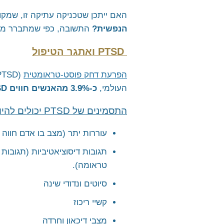
לימוד מדיטציה טרנסנדנטלית
האם ייתכן שטכניקה עתיקה זו, שמק
מלגה ללימוד נפגעי מלחמת 
הנפשית?
התשובה, כפי שמתברר ממח
PTSD
ואתגר הטיפול
הפרעת דחק פוסט-טראומטית
העולמי,
כ-3.9% מהאנשים חווים PTSD בשלב כלשהו בחייהם.
התסמינים של
PTSD
יכולים להי
עוררות יתר (מצב בו אדם חווה ר
תגובות דיסוציאטיביות (תגובו
טראומה).
סיוטים ונדודי שינה
קשיי ריכוז
מצבי דיכאון וחרדה