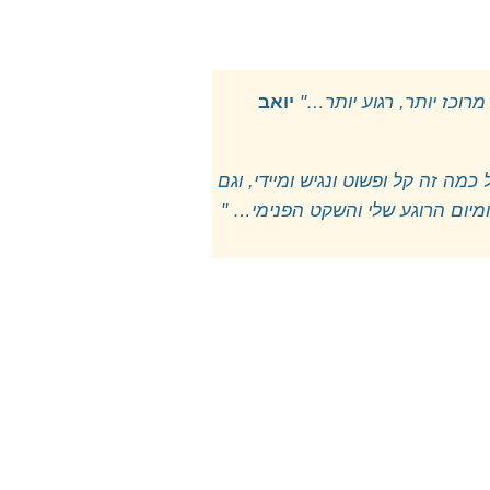
רוכז יותר, רגוע יותר…"
יואב
מה זה קל ופשוט ונגיש ומיידי, וגם
ומיום הרוגע שלי והשקט הפנימי… "