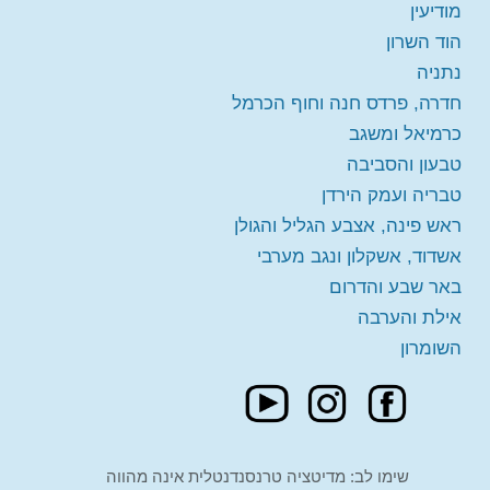
מודיעין
הוד השרון
יום שני 24-08-2026
בשעה
19:00
נתניה
מורה:
ד"ר דניאל גליקר
הרצאה מקוונת חדרה, פרדס חנה וחוף הכרמל
חדרה, פרדס חנה וחוף הכרמל
מקום:
אצל ד"ר דניאל גליקר, פרדס חנה, רחוב
הזמינו מקום
כרמיאל ומשגב
אתרוג 4, דירה 17, קומה 4 במעלית, דלת לבנה
חינם
טבעון והסביבה
משמאל.
טבריה ועמק הירדן
ראש פינה, אצבע הגליל והגולן
יום שישי 18-09-2026
בשעה
10:00
אשדוד, אשקלון ונגב מערבי
מורה:
חנה גליקר
הרצאה פרונטלית - הוד השרון
הזמינו מקום
באר שבע והדרום
חינם
מקום:
הוד השרון
אילת והערבה
השומרון
שימו לב: מדיטציה טרנסנדנטלית אינה מהווה