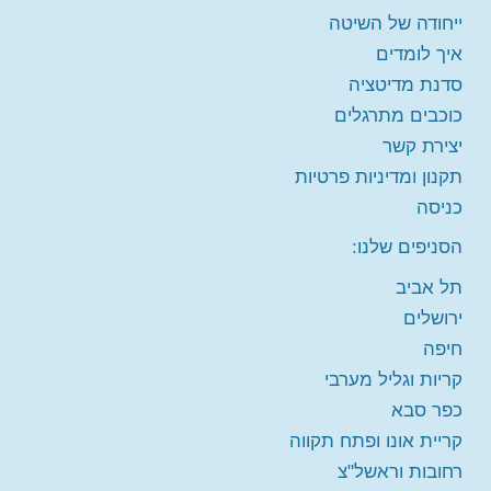
חינם
מקום:
תל אביב
ייחודה של השיטה
איך לומדים
סדנת מדיטציה
יום ראשון 23-08-2026
בשעה
20:00
כוכבים מתרגלים
מורה:
מוטי שפי
הרצאה מקוונת תל אביב
הזמינו מקום
יצירת קשר
חינם
מקום:
תל אביב
תקנון ומדיניות פרטיות
כניסה
יום חמישי 20-08-2026
בשעה
20:00
הסניפים שלנו:
מורה:
מוטי שפי
הרצאה מקוונת כפר סבא
הזמינו מקום
תל אביב
חינם
מקום:
כפר סבא
ירושלים
חיפה
יום שישי 14-08-2026
בשעה
11:00
קריות וגליל מערבי
מורה:
ד"ר דניאל גליקר
כפר סבא
הרצאה מקוונת חדרה, פרדס חנה וחוף הכרמל
קריית אונו ופתח תקווה
מקום:
חדרה, פרדס חנה וחוף הכרמל
הזמינו מקום
חינם
רחובות וראשל"צ