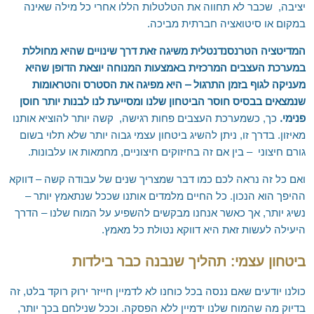
יציבה, שכבר לא תחווה את הטלטלות הללו אחרי כל מילה שאינה
במקום או סיטואציה חברתית מביכה.
המדיטציה הטרנסנדנטלית משיגה זאת דרך שינויים שהיא מחוללת
במערכת העצבים המרכזית באמצעות המנוחה יוצאת הדופן שהיא
מעניקה לגוף בזמן התרגול – היא מפיגה את הסטרס והטראומות
שנמצאים בבסיס חוסר הביטחון שלנו ומסייעת לנו לבנות יותר חוסן
פנימי.
כך, כשמערכת העצבים פחות רגישה, קשה יותר להוציא אותנו
מאיזון. בדרך זו, ניתן להשיג ביטחון עצמי גבוה יותר שלא תלוי בשום
גורם חיצוני – בין אם זה בחיזוקים חיצוניים, מחמאות או עלבונות.
ואם כל זה נראה לכם כמו דבר שמצריך שנים של עבודה קשה – דווקא
ההיפך הוא הנכון. כל החיים מלמדים אותנו שככל שנתאמץ יותר –
נשיג יותר, אך כאשר אנחנו מבקשים להשפיע על המוח שלנו – הדרך
היעילה לעשות זאת היא דווקא נטולת כל מאמץ.
ביטחון עצמי: תהליך שנבנה כבר בילדות
כולנו יודעים שאם ננסה בכל כוחנו לא לדמיין חייזר ירוק רוקד בלט, זה
בדיוק מה שהמוח שלנו ידמיין ללא הפסקה. וככל שנילחם בכך יותר,