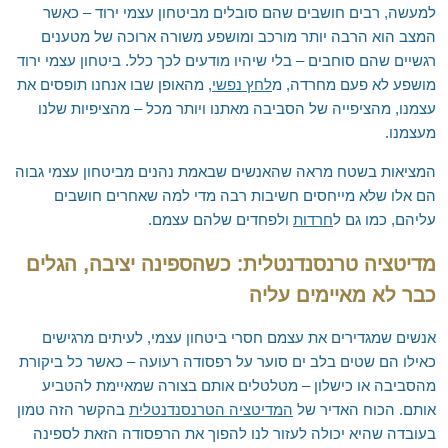
אילת והערבה
למעשה, רבים חושבים שהם סובלים מביטחון עצמי ירוד – כאשר
המצב הוא הרבה יותר מורכב ומושפע משורה ארוכה של מטענים
השומרון
רגשיים שהם סוחבים – בלי שיהיו מודעים לכך כלל. ביטחון עצמי ירוד
מושפע לא פעם מחרדה, מ
לחץ נפשי
, מהאופן שבו אנחנו תופסים את
עצמנו, מהציפייה של הסביבה מאתנו ויותר מכל – מהציפיות שלנו
מעצמנו.
המציאות בשטח מראה שהאנשים שבאמת נהנים מביטחון עצמי גבוה
הם אלו שלא מייחסים חשיבות רבה מדי למה שאחרים חושבים
עליהם, כמו גם ל
חרדות
ולפחדים שלהם עצמם.
מדיטציה טרנסנדנטלית: כשהספינה יציבה, הגלים
כבר לא מאיימים עליה
אנשים שמגדירים את עצמם חסרי ביטחון עצמי, לעיתים מרגישים
כאילו הם שטים בלב ים סוער על רפסודה רעועה – כאשר כל ביקורת
מהסביבה או כישלון – מטלטלים אותם בצורה שמאיימת להטביע
אותם. הכוח האדיר של
המדיטציה הטרנסנדנטלית
בהקשר הזה טמון
בעובדה שהיא יכולה לעזור לנו להפוך את הרפסודה הזאת לספינה