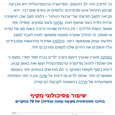
כך הדמיון הזה ילך ויתעצם. המדיטציה טרנסנדנטלית היא טכניקה
שבזמן התרגול איננו מדמיינים, נלחמים או כופים שום דבר. היא
מביאה למצב תודעתי של "ערנות נינוחה" – כלומר מצב שבו החשיבה
ערנית וחדה בעוד שהגוף חווה
שלווה
ורוגע עמוקים (אפילו יותר
מאשר בשנת הלילה) – מין בהירות שאינה כרוכה בשום סוג של כפייה
או מאמץ. זה תהליך שקורה מעצמו ומאפשר למוח לעבור למצב
תודעתי עמוק שמאפשר ריפוי,
החלמה
ושחרור מהרגשות שמכבידים
עליו והופכים את החיים שלנו לקשים ומורכבים יותר.
במחקר
מעניין שנערך דווקא בקרב ילדים בבית ספר יסודי, נמצא כי
אלו שלמדו לתרגל מדיטציה טרנסנדנטלית ועשו זאת באופן קבוע,
דיווחו בסוף תקופת המחקר כי הם מרגישים בטוחים יותר בעצמם
ומאושרים יותר. אותם ילדים גם דיווחו על
שינה
טובה יותר והפחתה
משמעותית של
חרדה
בהשוואה לקבוצת הביקורת.