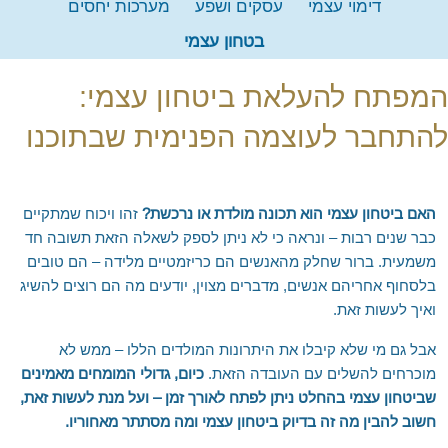
דימוי עצמי
עסקים ושפע
מערכות יחסים
צור קשר
מפורסמים מרחבי העולם
חדרה, פרדס חנה וחוף הכרמל
המלצה לספר – העוצמה שבשקט
בטחון עצמי
EN
נתניה – כפר יונה
המלצה לספר – מדע ההוויה ואומנות החיים
המפתח להעלאת ביטחון עצמי:
RU
הוד השרון
שאלות נפוצות
'סגור תפריט'
כפר סבא
לימוד מדיטציה טרנסנדנטלית בארגונים
להתחבר לעוצמה הפנימית שבתוכנו
רחובות וראשל"צ
מלגה ללימוד נפגעי מלחמת "חרבות ברזל"
מודיעין
האם ביטחון עצמי הוא תכונה מולדת או נרכשת?
זהו ויכוח שמתקיים
קריית אונו ופתח תקווה
כבר שנים רבות – ונראה כי לא ניתן לספק לשאלה הזאת תשובה חד
כרמיאל ומשגב
משמעית. ברור שחלק מהאנשים הם כריזמטיים מלידה – הם טובים
בלסחוף אחריהם אנשים, מדברים מצוין, יודעים מה הם רוצים להשיג
טבעון והעמקים
ואיך לעשות זאת.
טבריה ועמק הירדן
אבל גם מי שלא קיבלו את היתרונות המולדים הללו – ממש לא
ראש פינה, אצבע הגליל והגולן
מוכרחים להשלים עם העובדה הזאת.
כיום, גדולי המומחים מאמינים
אשדוד, אשקלון ונגב מערבי
שביטחון עצמי בהחלט ניתן לפתח לאורך זמן – ועל מנת לעשות זאת,
באר שבע והדרום
חשוב להבין מה זה בדיוק ביטחון עצמי ומה מסתתר מאחוריו.