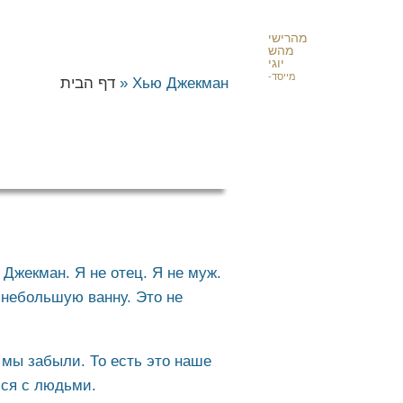
מהרישי
מהש
יוגי
-מייסד
דף הבית
»
Хью Джекман
 Джекман. Я не отец. Я не муж.
 небольшую ванну. Это не
о мы забыли. То есть это наше
ься с людьми.